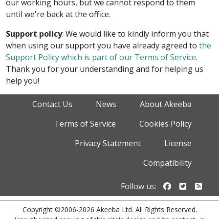
our working hours, but we cannot respond to them
until we're back at the office.
Support policy
: We would like to kindly inform you that
when using our support you have already agreed to
the
Support Policy which is part of our Terms of Service
.
Thank you for your understanding and for helping us
help you!
Contact Us
News
About Akeeba
Terms of Service
Cookies Policy
Privacy Statement
License
Compatibility
Follow us o
Follow u
Foll
Follow us:
Copyright ©2006-2026 Akeeba Ltd. All Rights Reserved.