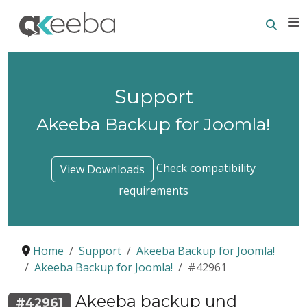
Searc
E
Support
Akeeba Backup for Joomla!
Check compatibility
View Downloads
requirements
Home
Support
Akeeba Backup for Joomla!
Akeeba Backup for Joomla!
#42961
Akeeba backup und
#42961